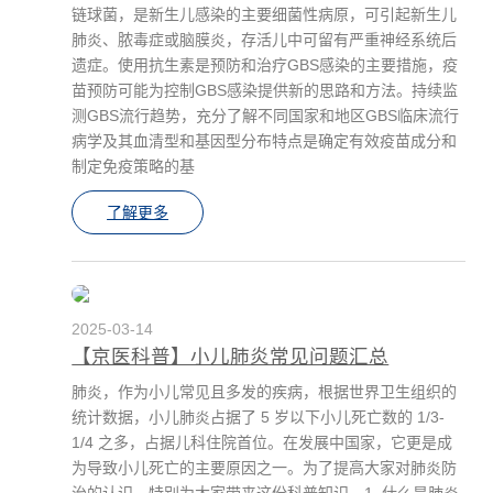
链球菌，是新生儿感染的主要细菌性病原，可引起新生儿
肺炎、脓毒症或脑膜炎，存活儿中可留有严重神经系统后
遗症。使用抗生素是预防和治疗GBS感染的主要措施，疫
苗预防可能为控制GBS感染提供新的思路和方法。持续监
测GBS流行趋势，充分了解不同国家和地区GBS临床流行
病学及其血清型和基因型分布特点是确定有效疫苗成分和
制定免疫策略的基
了解更多
2025-03-14
【京医科普】小儿肺炎常见问题汇总
肺炎，作为小儿常见且多发的疾病，根据世界卫生组织的
统计数据，小儿肺炎占据了 5 岁以下小儿死亡数的 1/3-
1/4 之多，占据儿科住院首位。在发展中国家，它更是成
为导致小儿死亡的主要原因之一。为了提高大家对肺炎防
治的认识，特别为大家带来这份科普知识。1. 什么是肺炎