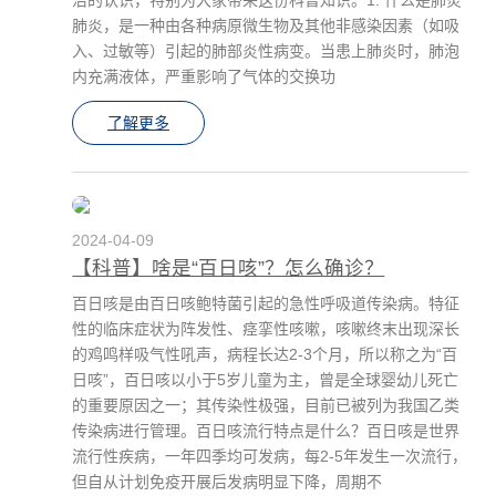
肺炎，是一种由各种病原微生物及其他非感染因素（如吸
入、过敏等）引起的肺部炎性病变。当患上肺炎时，肺泡
内充满液体，严重影响了气体的交换功
了解更多
2024-04-09
【科普】啥是“百日咳”？怎么确诊？
百日咳是由百日咳鲍特菌引起的急性呼吸道传染病。特征
性的临床症状为阵发性、痉挛性咳嗽，咳嗽终末出现深长
的鸡鸣样吸气性吼声，病程长达2-3个月，所以称之为“百
日咳”，百日咳以小于5岁儿童为主，曾是全球婴幼儿死亡
的重要原因之一；其传染性极强，目前已被列为我国乙类
传染病进行管理。百日咳流行特点是什么？百日咳是世界
流行性疾病，一年四季均可发病，每2-5年发生一次流行，
但自从计划免疫开展后发病明显下降，周期不